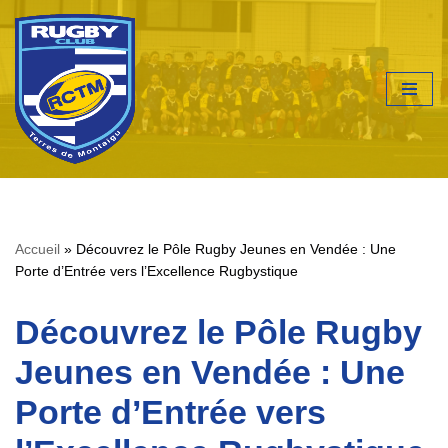
Aller
au
contenu
Accueil
»
Découvrez le Pôle Rugby Jeunes en Vendée : Une
Porte d’Entrée vers l’Excellence Rugbystique
Découvrez le Pôle Rugby
Jeunes en Vendée : Une
Porte d’Entrée vers