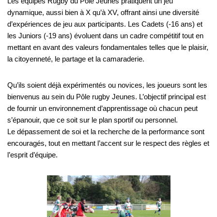
Les équipes Rugby du Pôle Jeunes pratiquent un jeu
dynamique, aussi bien à X qu’à XV, offrant ainsi une diversité
d’expériences de jeu aux participants. Les Cadets (-16 ans) et
les Juniors (-19 ans) évoluent dans un cadre compétitif tout en
mettant en avant des valeurs fondamentales telles que le plaisir,
la citoyenneté, le partage et la camaraderie.
Qu’ils soient déjà expérimentés ou novices, les joueurs sont les
bienvenus au sein du Pôle rugby Jeunes. L’objectif principal est
de fournir un environnement d’apprentissage où chacun peut
s’épanouir, que ce soit sur le plan sportif ou personnel.
Le dépassement de soi et la recherche de la performance sont
encouragés, tout en mettant l’accent sur le respect des règles et
l’esprit d’équipe.