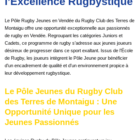
l’Excellence Rugbystique
Le Pôle Rugby Jeunes en Vendée du Rugby Club des Terres de
Montaigu offre une opportunité exceptionnelle aux passionnés
de rugby en Vendée. Regroupant les catégories Juniors et
Cadets, ce programme de rugby s’adresse aux jeunes joueurs
désireux de progresser dans ce sport exaltant. Issus de l’École
de Rugby, les joueurs intègrent le Pôle Jeune pour bénéficier
d’un encadrement de qualité et d’un environnement propice à
leur développement rugbystique.
Le Pôle Jeunes du Rugby Club
des Terres de Montaigu : Une
Opportunité Unique pour les
Jeunes Passionnés